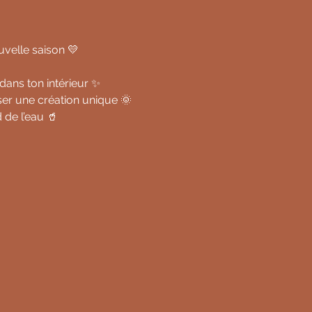
uvelle saison 💛
dans ton intérieur ✨
ser une création unique 🌞
 de l’eau 🥤