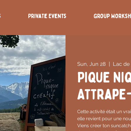
s
Private Events
Group Works
Sun, Jun 28
  |  
Lac de
Pique Niq
Attrape-
Cette activité était un v
elle revient pour une nou
Viens créer ton suncatch