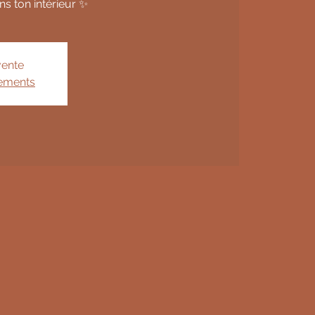
ns ton intérieur ✨
vente
nements