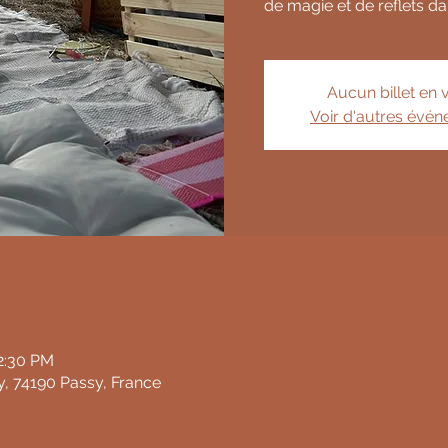
de magie et de reflets da
Aucun billet en 
Voir d'autres évé
12:30 PM
y, 74190 Passy, France