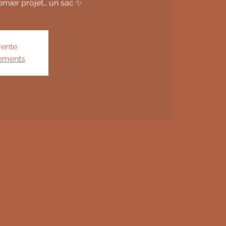
remier projet… un sac ✨
vente
nements