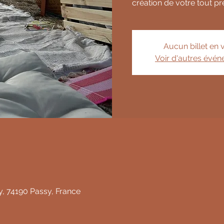
création de votre tout p
Aucun billet en 
Voir d'autres évé
y, 74190 Passy, France