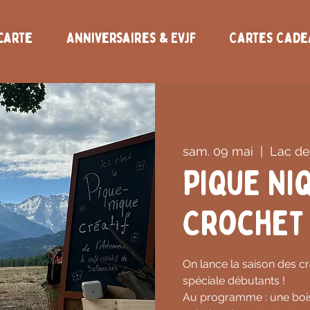
carte
Anniversaires & EVJF
Cartes Cad
sam. 09 mai
  |  
Lac de
Pique Niq
Crochet
On lance la saison des cr
spéciale débutants !
Au programme : une boiss